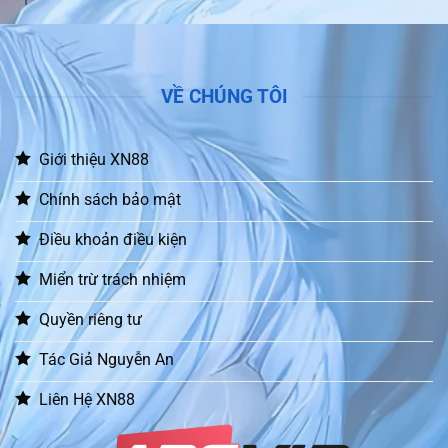
VỀ CHÚNG TÔI
Giới thiệu XN88
Chính sách bảo mật
Điều khoản điều kiện
Miển trừ trách nhiệm
Quyền riêng tư
Tác Giả Nguyễn An
Liên Hệ XN88