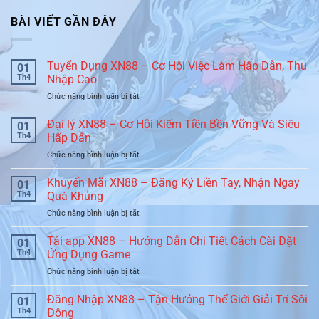
BÀI VIẾT GẦN ĐÂY
Tuyển Dụng XN88 – Cơ Hội Việc Làm Hấp Dẫn, Thu
01
Th4
Nhập Cao
ở
Chức năng bình luận bị tắt
Tuyển
Dụng
Đại lý XN88 – Cơ Hội Kiếm Tiền Bền Vững Và Siêu
01
XN88
Th4
Hấp Dẫn
–
ở
Chức năng bình luận bị tắt
Cơ
Đại
Hội
lý
Khuyến Mãi XN88 – Đăng Ký Liền Tay, Nhận Ngay
Việc
01
XN88
Làm
Th4
Quà Khủng
–
Hấp
ở
Chức năng bình luận bị tắt
Cơ
Dẫn,
Khuyến
Hội
Thu
Mãi
Tải app XN88 – Hướng Dẫn Chi Tiết Cách Cài Đặt
Kiếm
01
Nhập
XN88
Tiền
Th4
Ứng Dụng Game
Cao
–
Bền
ở
Chức năng bình luận bị tắt
Đăng
Vững
Tải
Ký
Và
app
Đăng Nhập XN88 – Tận Hưởng Thế Giới Giải Trí Sôi
Liền
01
Siêu
XN88
Tay,
Th4
Động
Hấp