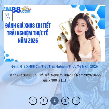
01
Th4
Đánh Giá XN88 Chi Tiết Trải Nghiệm Thực Tế Năm 2026
Đánh Giá XN88 Chi Tiết Trải Nghiệm Thực Tế Năm 2026 Đánh
giá XN88 là [...]
1
2
3