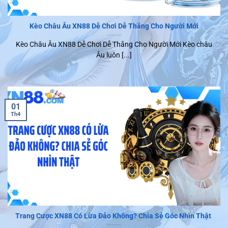
Kèo Châu Âu XN88 Dễ Chơi Dễ Thắng Cho Người Mới
Kèo Châu Âu XN88 Dễ Chơi Dễ Thắng Cho Người Mới Kèo châu
Âu luôn [...]
01
Th4
Trang Cược XN88 Có Lừa Đảo Không? Chia Sẻ Góc Nhìn Thật