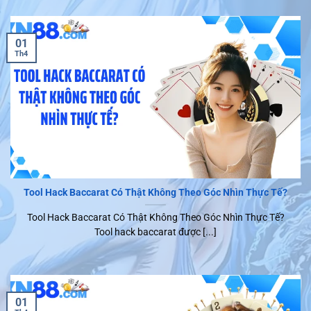
01
Th4
Tool Hack Baccarat Có Thật Không Theo Góc Nhìn Thực Tế?
Tool Hack Baccarat Có Thật Không Theo Góc Nhìn Thực Tế?
Tool hack baccarat được [...]
01