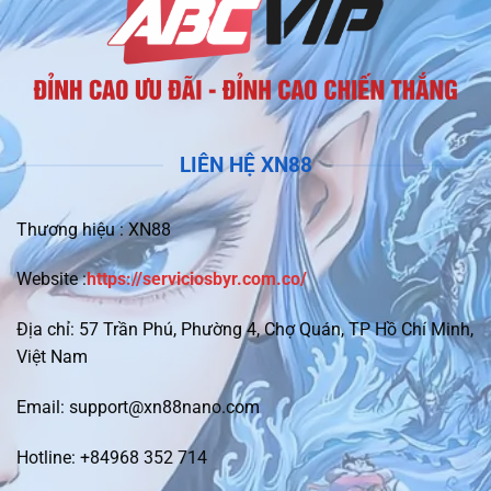
LIÊN HỆ XN88
Thương hiệu : XN88
Website :
https://serviciosbyr.com.co/
Địa chỉ: 57 Trần Phú, Phường 4, Chợ Quán, TP Hồ Chí Minh,
Việt Nam
Email:
support@xn88nano.com
Hotline: +84968 352 714